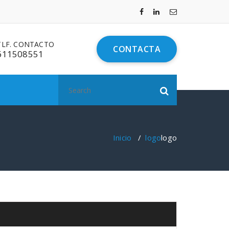
TLF. CONTACTO
CONTACTA
611508551
Search
for:
Inicio
/
logo
logo