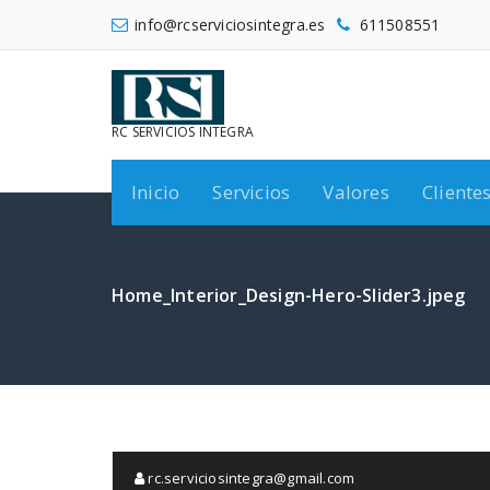
Saltar
info@rcserviciosintegra.es
611508551
al
contenido
RC SERVICIOS INTEGRA
Inicio
Servicios
Valores
Cliente
Home_Interior_Design-Hero-Slider3.jpeg
rc.serviciosintegra@gmail.com