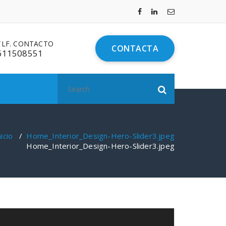
TLF. CONTACTO
CONTACTA
611508551
Search
for:
nicio
/
Home_Interior_Design-Hero-Slider3.jpeg
Home_Interior_Design-Hero-Slider3.jpeg