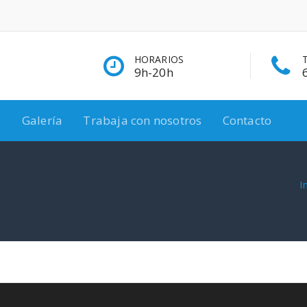
HORARIOS
9h-20h
s
Galería
Trabaja con nosotros
Contacto
I