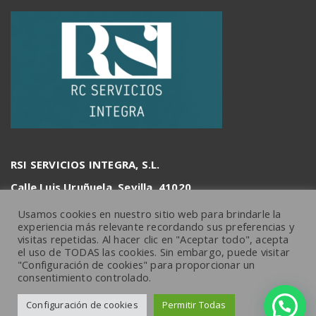
RSI SERVICIOS INTEGRA, S.L.
Calle Luis Uruñuela, Sevilla, 41020
info@rcserviciosintegra.es
Usamos cookies en nuestro sitio web para brindarle la
experiencia más relevante recordando sus preferencias y
visitas repetidas. Al hacer clic en "Aceptar todo", acepta
el uso de TODAS las cookies. Sin embargo, puede visitar
"Configuración de cookies" para proporcionar un
consentimiento controlado.
Configuración de cookies
Permitir Todas
Copyright © 2026 rcserviciosintegra.es |