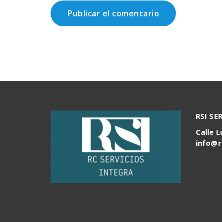
RSI SE
Calle L
info@r