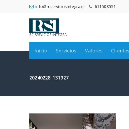
Saltar
info@rcserviciosintegra.es
611508551
al
contenido
RC SERVICIOS INTEGRA
Inicio
Servicios
Valores
Cliente
20240228_131927