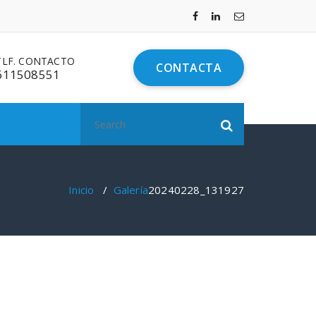
TLF. CONTACTO
CONTACTA
611508551
Search
for:
Inicio
/
Galería
20240228_131927