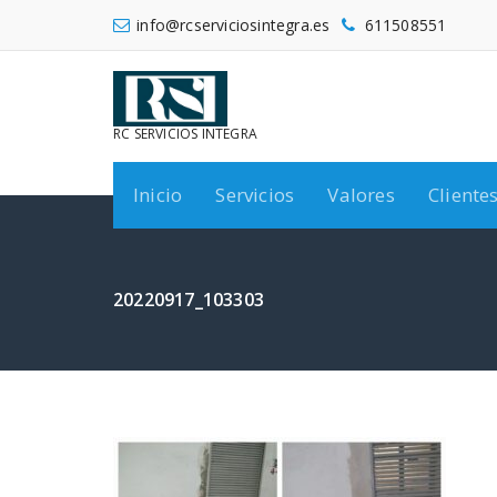
Saltar
info@rcserviciosintegra.es
611508551
al
contenido
RC SERVICIOS INTEGRA
Inicio
Servicios
Valores
Cliente
20220917_103303