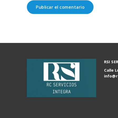
RSI SE
Calle L
info@r