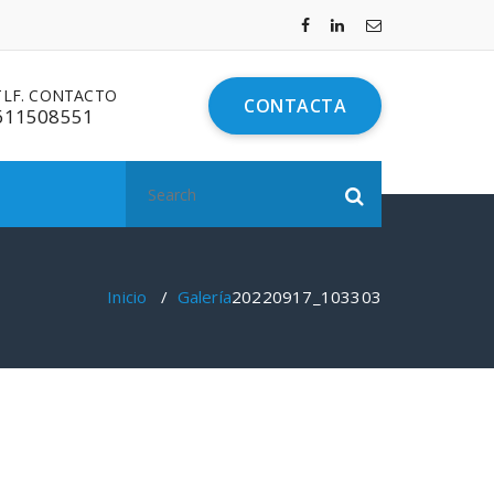
TLF. CONTACTO
CONTACTA
611508551
Search
for:
Inicio
/
Galería
20220917_103303