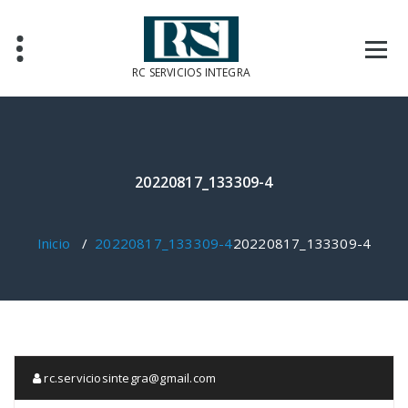
Saltar
al
contenido
RC SERVICIOS INTEGRA
20220817_133309-4
Inicio
/
20220817_133309-4
20220817_133309-4
rc.serviciosintegra@gmail.com