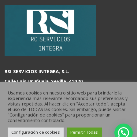
RSI SERVICIOS INTEGRA, S.L.
Calle Luis Uruñuela, Sevilla, 41020
info@rcserviciosintegra.es
Usamos cookies en nuestro sitio web para brindarle la
experiencia más relevante recordando sus preferencias y
visitas repetidas. Al hacer clic en "Aceptar todo", acepta
el uso de TODAS las cookies. Sin embargo, puede visitar
"Configuración de cookies" para proporcionar un
consentimiento controlado.
Configuración de cookies
Permitir Todas
Copyright © 2026 rcserviciosintegra.es |