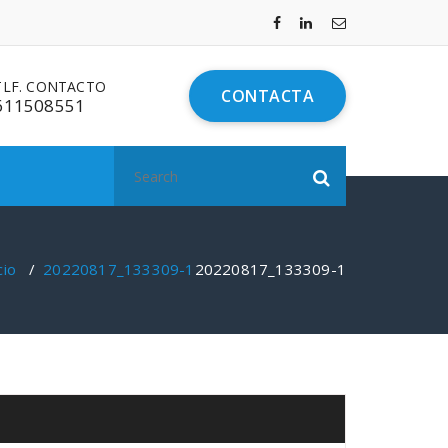
TLF. CONTACTO
CONTACTA
611508551
Search
for:
cio
/
20220817_133309-1
20220817_133309-1