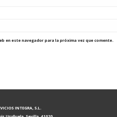
eb en este navegador para la próxima vez que comente.
RVICIOS INTEGRA, S.L.
uis Uruñuela, Sevilla, 41020