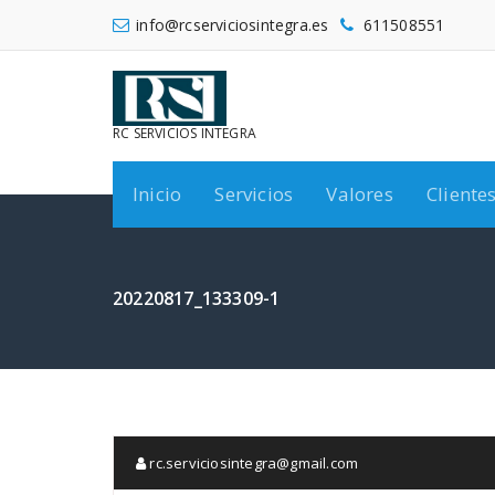
Saltar
info@rcserviciosintegra.es
611508551
al
contenido
RC SERVICIOS INTEGRA
Inicio
Servicios
Valores
Cliente
20220817_133309-1
rc.serviciosintegra@gmail.com